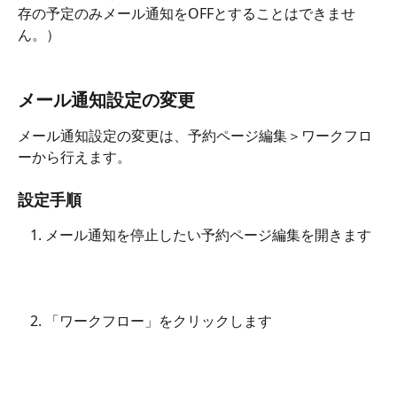
存の予定のみメール通知をOFFとすることはできませ
ん。）
メール通知設定の変更
メール通知設定の変更は、予約ページ編集＞ワークフロ
ーから行えます。
設定手順
メール通知を停止したい予約ページ編集を開きます
「ワークフロー」をクリックします