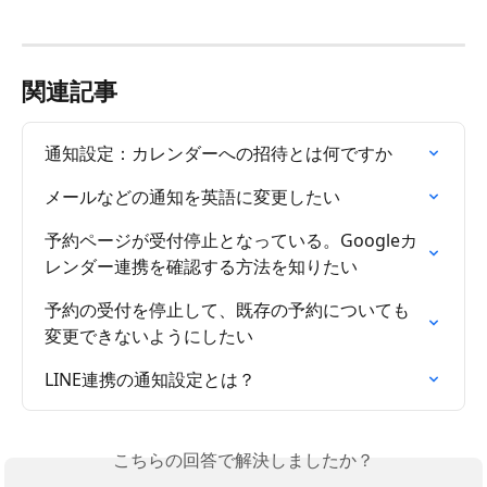
関連記事
通知設定：カレンダーへの招待とは何ですか
メールなどの通知を英語に変更したい
予約ページが受付停止となっている。Googleカ
レンダー連携を確認する方法を知りたい
予約の受付を停止して、既存の予約についても
変更できないようにしたい
LINE連携の通知設定とは？
こちらの回答で解決しましたか？