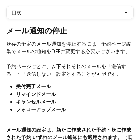
目次
メール通知の停止
既存の予定のメール通知を停止するには、予約ページ編
集でメールの通知をOFFに変更する必要がございます。
予約ページごとに、以下それぞれのメールを「送信す
る」・「送信しない」設定とすることが可能です。
受付完了メール 
リマインドメール
キャンセルメール
フォローアップメール
メール通知の設定は、新たに作成された予約・既に作成
された予約 いずれのメール通知にも適用されます
。（既