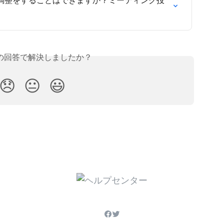
の回答で解決しましたか？
😞
😐
😃