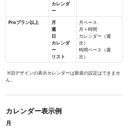
カレンダ
ー
Proプラン以上
月
月ベース
週
月＋時間
日
カレンダー（週
カレンダ
次）
ー
時間ベース（週
リスト
次）
 ※旧デザインの表示カレンダーは新規の設定はできませ
ん。
カレンダー表示例
月