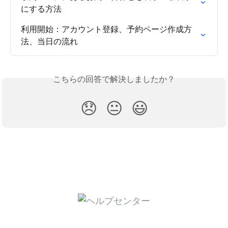
にする方法
利用開始：アカウント登録、予約ページ作成方
法、当日の流れ
こちらの回答で解決しましたか？
😞
😐
😃