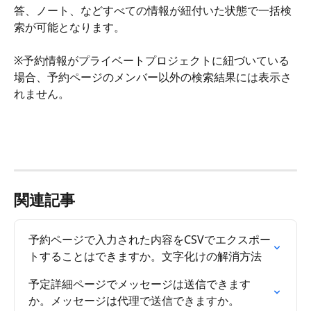
答、ノート、などすべての情報が紐付いた状態で一括検
索が可能となります。
※予約情報がプライベートプロジェクトに紐づいている
場合、予約ページのメンバー以外の検索結果には表示さ
れません。
関連記事
予約ページで入力された内容をCSVでエクスポー
トすることはできますか。文字化けの解消方法
予定詳細ページでメッセージは送信できます
か。メッセージは代理で送信できますか。