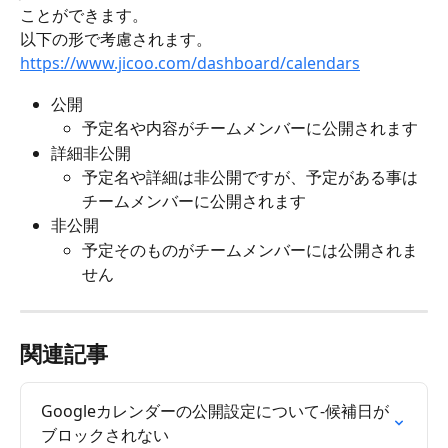
ことができます。
以下の形で考慮されます。
https://www.jicoo.com/dashboard/calendars
公開
予定名や内容がチームメンバーに公開されます
詳細非公開
予定名や詳細は非公開ですが、予定がある事は
チームメンバーに公開されます
非公開
予定そのものがチームメンバーには公開されま
せん
関連記事
Googleカレンダーの公開設定について-候補日が
ブロックされない